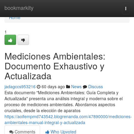
Home
bookmarkity
Togg
navi
Home
1
Mediciones Ambientales:
Documento Exhaustivo y
Actualizada
jadagccs953216
60 days ago
News
Discuss
Esta documento "Mediciones Ambientales: Guía Completa y
Actualizada" presenta una análisis integral y moderna sobre el
proceso de mediciones ambientales. Abordamos aspectos
cruciales, desde la elección de aparatos
https://aoifempmd743542.blogrenanda.com/47890000/mediciones-
ambientales-manual-integral-y-actualizada
Comments
Who Upvoted