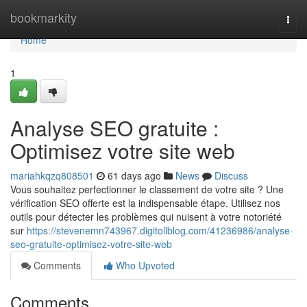
Home
bookmarkity
Togg
navi
Home
1
Analyse SEO gratuite :
Optimisez votre site web
mariahkqzq808501
61 days ago
News
Discuss
Vous souhaitez perfectionner le classement de votre site ? Une
vérification SEO offerte est la indispensable étape. Utilisez nos
outils pour détecter les problèmes qui nuisent à votre notoriété
sur
https://stevenemn743967.digitollblog.com/41236986/analyse-
seo-gratuite-optimisez-votre-site-web
Comments
Who Upvoted
Comments