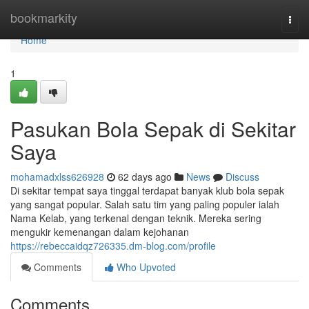
Home
bookmarkity
Togg
navi
Home
1
Pasukan Bola Sepak di Sekitar
Saya
mohamadxlss626928
62 days ago
News
Discuss
Di sekitar tempat saya tinggal terdapat banyak klub bola sepak
yang sangat popular. Salah satu tim yang paling populer ialah
Nama Kelab, yang terkenal dengan teknik. Mereka sering
mengukir kemenangan dalam kejohanan
https://rebeccaidqz726335.dm-blog.com/profile
Comments
Who Upvoted
Comments