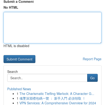
Submit a Comment
No HTML
HTML is disabled
Report Page
Search
Go
Published News
1
The Charismatic Tiefling Warlock: A Character G...
1
魂墜深淵禮包碼一覽 ： 新手入門 必須領取 ！
1
VPN Services: A Comprehensive Overview for 2024