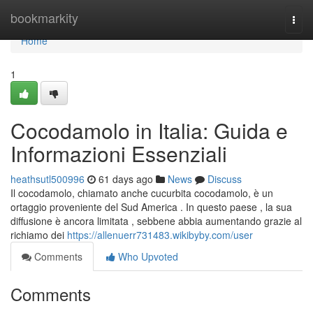
Home
bookmarkity
Togg
navi
Home
1
Cocodamolo in Italia: Guida e
Informazioni Essenziali
heathsutl500996
61 days ago
News
Discuss
Il cocodamolo, chiamato anche cucurbita cocodamolo, è un
ortaggio proveniente del Sud America . In questo paese , la sua
diffusione è ancora limitata , sebbene abbia aumentando grazie al
richiamo dei
https://allenuerr731483.wikibyby.com/user
Comments
Who Upvoted
Comments