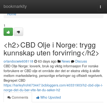
Home
bookmarkity
Togg
navi
Home
1
<h2>CBD Olje i Norge: trygg
kunnskap uten forvirring</h2>
orlandocwie608118
63 days ago
News
Discuss
CBD Olje Norge: lovverk, bruk og viktig informasjon For norske
forbrukere er CBD olje et område der det er ekstra viktig å skille
mellom markedsføring, personlige erfaringer og offisielt regelverk.
Begrepet CBD
https://harleyfroh673447.bcbloggers.com/40331903/h2-cbd-olje-i-
norge-det-du-bør-vite-før-du-søker-h2
Comments
Who Upvoted