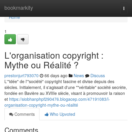
Home
bookmarkity
Togg
navi
Home
1
L'organisation copyright :
Mythe ou Réalité ?
prestonjurt793070
66 days ago
News
Discuss
L'"idée" de l'"société" copyright fascine et divise depuis des
siècles. Initialement, il s'agissait d'une ""véritable" société secrète,
fondée en Bavière au XVIIIe siècle, visant à promouvoir la raison
et
https://siobhanphpf290476.blogacep.com/47191083/l-
organisation-copyright-mythe-ou-réalité
Comments
Who Upvoted
Comments