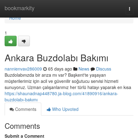
Home
bookmarkity
Togg
navi
Home
1
Ankara Buzdolabı Bakımı
nannienvav286009
65 days ago
News
Discuss
Buzdolabınızda bir arıza mı var? Başkent'te yaşayan
müşterilerimiz için acil ve güvenilir soğutucu servisi hizmeti
sunuyoruz. Uzman çalışanlarımız her türlü hatayı yaparak en kısa
https://shaunadnap448780.ja-blog.com/41890916/ankara-
buzdolabı-bakımı
Comments
Who Upvoted
Comments
Submit a Comment