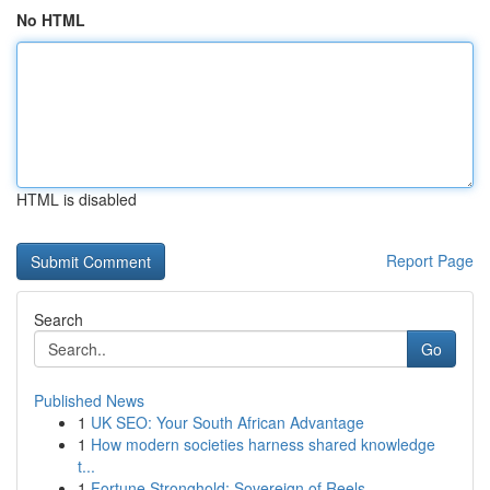
No HTML
HTML is disabled
Report Page
Search
Go
Published News
1
UK SEO: Your South African Advantage
1
How modern societies harness shared knowledge
t...
1
Fortune Stronghold: Sovereign of Reels