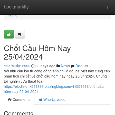
Home
bookmarkity
Togg
navi
Home
1
Chốt Cầu Hôm Nay
25/04/2024
chiaralisl012992
63 days ago
News
Discuss
Với nhu cầu lớn từ cộng đồng anh chị lô đề, bài viết này cung cấp
phân tích chi tiết về chốt cầu hôm nay ngày 25/04/2024. Chúng
tôi nghiên cứu thuật toán
https://elodieidhk543366.blazingblog.com/41554589/chốt-cầu-
hôm-nay-25-04-2024
Comments
Who Upvoted
Comments