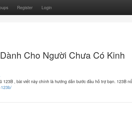
oups
Register
Login
i Dành Cho Người Chưa Có Kinh
s
 123B , bài viết này chính là hướng dẫn bước đầu hỗ trợ bạn. 123B nổi
-123b/