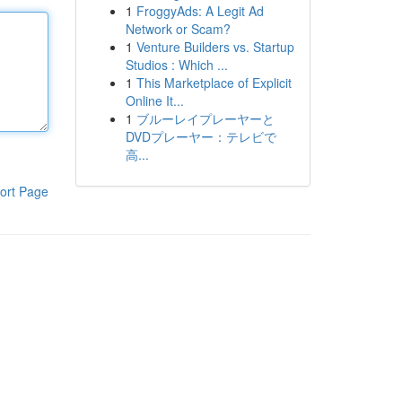
1
FroggyAds: A Legit Ad
Network or Scam?
1
Venture Builders vs. Startup
Studios : Which ...
1
This Marketplace of Explicit
Online It...
1
ブルーレイプレーヤーと
DVDプレーヤー：テレビで
高...
ort Page