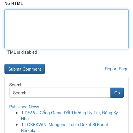
No HTML
HTML is disabled
Report Page
Search
Go
Published News
1
DE88 – Cổng Game Đổi Thưởng Uy Tín, Đăng Ký
Nha...
1
TOKEKWIN: Mengenal Lebih Dekat Si Kadal
Berkeka...