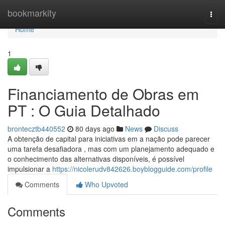
Home
bookmarkity
Togg
navi
Home
1
Financiamento de Obras em
PT : O Guia Detalhado
brontecztb440552
80 days ago
News
Discuss
A obtenção de capital para iniciativas em a nação pode parecer
uma tarefa desafiadora , mas com um planejamento adequado e
o conhecimento das alternativas disponíveis, é possível
impulsionar a
https://nicolerudv842626.boyblogguide.com/profile
Comments
Who Upvoted
Comments