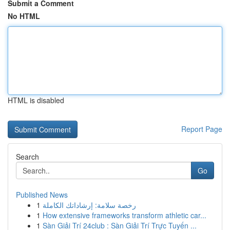
Submit a Comment
No HTML
HTML is disabled
Report Page
Search
Go
Published News
1
رخصة سلامة: إرشاداتك الكاملة
1
How extensive frameworks transform athletic car...
1
Sàn Giải Trí 24club : Sàn Giải Trí Trực Tuyến ...