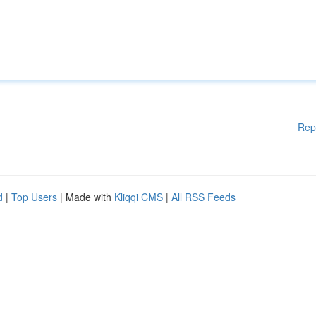
Rep
d
|
Top Users
| Made with
Kliqqi CMS
|
All RSS Feeds