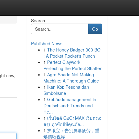
Search
Go
Published News
1
The Honey Badger 300 BO
: A Pocket Rocket's Punch
1
Perfect Claywork:
Perfecting the Perfect Shatter
1
Agro Shade Net Making
ght now,
Machine: A Thorough Guide
1
Ikan Koi: Pesona dan
Simbolisme
1
Gebäudemanagement in
Deutschland: Trends und
He...
1
เว็บไซต์ G2G1MAX เว็บตรง:
สรุปทุกข้อดีที่คุณต้อ...
1
护眼宝：告别屏幕疲劳，重
焕清晰视界