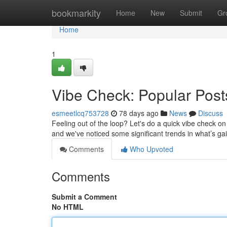
Home
bookmarkity
Home
New
Submit
Gr
Home
1
Vibe Check: Popular Pos
esmeetlcq753728
78 days ago
News
Discuss
Feeling out of the loop? Let's do a quick vibe check on
and we've noticed some significant trends in what’s gai
Comments
Who Upvoted
Comments
Submit a Comment
No HTML