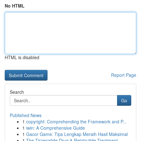
No HTML
HTML is disabled
Report Page
Search
Go
Published News
1
copyright: Comprehending the Framework and P...
1
iwin: A Comprehensive Guide
1
Gacor Game: Tips Lengkap Meraih Hasil Maksimal
1
The Tirzepatide Drug & Retatrutide Treatment ...