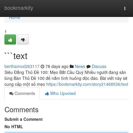
Home
bookmarkity
Togg
navi
Home
1
```text
berthamvxl263117
78 days ago
News
Discuss
Siêu Đẳng Thủ Đề 100: Mẹo Bắt Cầu Quý Nhiều người đang săn
lùng Bàn Thủ Đề 100 để nắm tình huống độc đáo. Bài viết này sẽ
cung cấp một số mẹo
https://bookmarkity.com/story21468536/text
Comments
Who Upvoted
Comments
Submit a Comment
No HTML