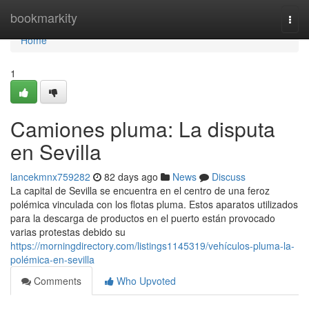
Home
bookmarkity
Togg
navi
Home
1
Camiones pluma: La disputa
en Sevilla
lancekmnx759282
82 days ago
News
Discuss
La capital de Sevilla se encuentra en el centro de una feroz
polémica vinculada con los flotas pluma. Estos aparatos utilizados
para la descarga de productos en el puerto están provocado
varias protestas debido su
https://morningdirectory.com/listings1145319/vehículos-pluma-la-
polémica-en-sevilla
Comments
Who Upvoted