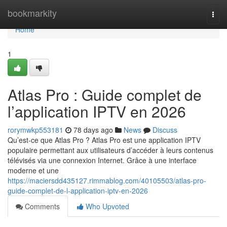
Home
bookmarkity
Togg
navi
Home
1
Atlas Pro : Guide complet de
l’application IPTV en 2026
rorymwkp553181
78 days ago
News
Discuss
Qu’est-ce que Atlas Pro ? Atlas Pro est une application IPTV
populaire permettant aux utilisateurs d’accéder à leurs contenus
télévisés via une connexion Internet. Grâce à une interface
moderne et une
https://maciersdd435127.rimmablog.com/40105503/atlas-pro-
guide-complet-de-l-application-iptv-en-2026
Comments
Who Upvoted