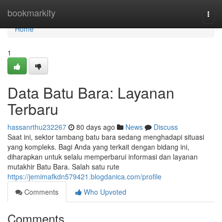
Home
bookmarkity
Togg
navi
Home
1
Data Batu Bara: Layanan
Terbaru
hassanrthu232267
80 days ago
News
Discuss
Saat ini, sektor tambang batu bara sedang menghadapi situasi
yang kompleks. Bagi Anda yang terkait dengan bidang ini,
diharapkan untuk selalu memperbarui informasi dan layanan
mutakhir Batu Bara. Salah satu rute
https://jemimafkdn579421.blogdanica.com/profile
Comments
Who Upvoted
Comments