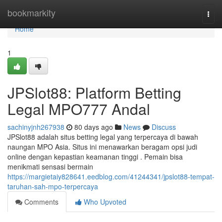
Home
bookmarkity
Togg
navi
Home
1
JPSlot88: Platform Betting
Legal MPO777 Andal
sachinyjnh267938
80 days ago
News
Discuss
JPSlot88 adalah situs betting legal yang terpercaya di bawah
naungan MPO Asia. Situs ini menawarkan beragam opsi judi
online dengan kepastian keamanan tinggi . Pemain bisa
menikmati sensasi bermain
https://margietaiy828641.eedblog.com/41244341/jpslot88-tempat-
taruhan-sah-mpo-terpercaya
Comments
Who Upvoted