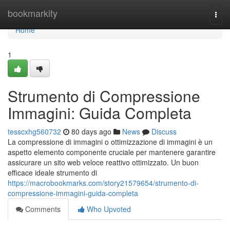
Home
bookmarkity
Togg
navi
Home
1
Strumento di Compressione
Immagini: Guida Completa
tesscxhg560732
80 days ago
News
Discuss
La compressione di immagini o ottimizzazione di immagini è un
aspetto elemento componente cruciale per mantenere garantire
assicurare un sito web veloce reattivo ottimizzato. Un buon
efficace ideale strumento di
https://macrobookmarks.com/story21579654/strumento-di-
compressione-immagini-guida-completa
Comments
Who Upvoted