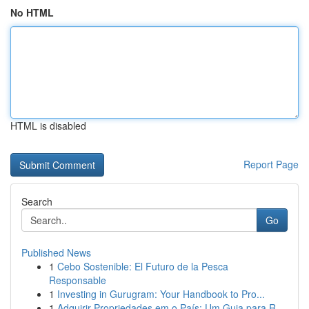
No HTML
HTML is disabled
Report Page
Search
Go
Published News
1
Cebo Sostenible: El Futuro de la Pesca
Responsable
1
Investing in Gurugram: Your Handbook to Pro...
1
Adquirir Propriedades em o País: Um Guia para R...