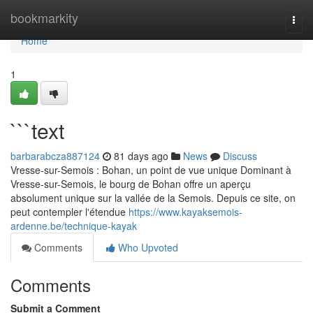
Home
bookmarkity
Togg
navi
Home
1
```text
barbarabcza887124
81 days ago
News
Discuss
Vresse-sur-Semois : Bohan, un point de vue unique Dominant à
Vresse-sur-Semois, le bourg de Bohan offre un aperçu
absolument unique sur la vallée de la Semois. Depuis ce site, on
peut contempler l'étendue
https://www.kayaksemois-
ardenne.be/technique-kayak
Comments
Who Upvoted
Comments
Submit a Comment