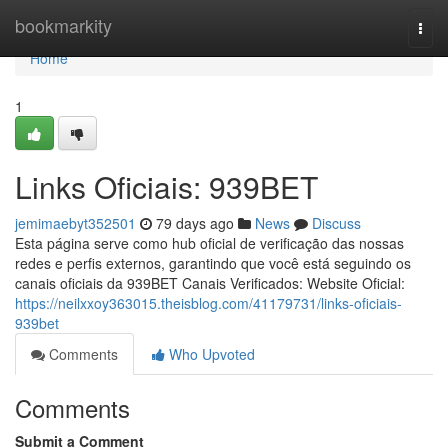
Home
bookmarkity
Togg
navi
Home
1
Links Oficiais: 939BET
jemimaebyt352501
79 days ago
News
Discuss
Esta página serve como hub oficial de verificação das nossas
redes e perfis externos, garantindo que você está seguindo os
canais oficiais da 939BET Canais Verificados: Website Oficial:
https://neilxxoy363015.theisblog.com/41179731/links-oficiais-
939bet
Comments
Who Upvoted
Comments
Submit a Comment