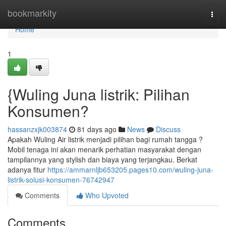
Home
bookmarkity
Togg
navi
Home
1
{Wuling Juna listrik: Pilihan
Konsumen?
hassanzxjk003874
81 days ago
News
Discuss
Apakah Wuling Air listrik menjadi pilihan bagi rumah tangga ?
Mobil tenaga ini akan menarik perhatian masyarakat dengan
tampilannya yang stylish dan biaya yang terjangkau. Berkat
adanya fitur
https://ammarnljb653205.pages10.com/wuling-juna-
listrik-solusi-konsumen-76742947
Comments
Who Upvoted
Comments