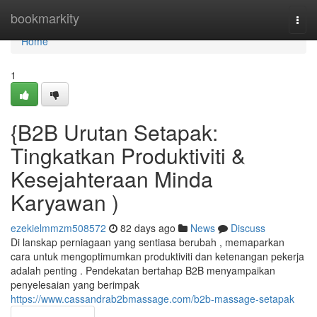
Home
bookmarkity
Togg
navi
Home
1
{B2B Urutan Setapak:
Tingkatkan Produktiviti &
Kesejahteraan Minda
Karyawan )
ezekielmmzm508572
82 days ago
News
Discuss
Di lanskap perniagaan yang sentiasa berubah , memaparkan
cara untuk mengoptimumkan produktiviti dan ketenangan pekerja
adalah penting . Pendekatan bertahap B2B menyampaikan
penyelesaian yang berimpak
https://www.cassandrab2bmassage.com/b2b-massage-setapak