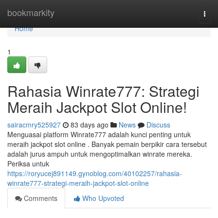
Home
bookmarkity
Togg
navi
Home
1
Rahasia Winrate777: Strategi
Meraih Jackpot Slot Online!
sairacmry525927
83 days ago
News
Discuss
Menguasai platform Winrate777 adalah kunci penting untuk
meraih jackpot slot online . Banyak pemain berpikir cara tersebut
adalah jurus ampuh untuk mengoptimalkan winrate mereka.
Periksa untuk
https://roryucej891149.gynoblog.com/40102257/rahasia-
winrate777-strategi-meraih-jackpot-slot-online
Comments
Who Upvoted