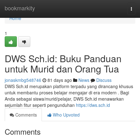
Home
bookmarkity
Togg
navi
Home
1
DWS Sch.id: Buku Panduan
untuk Murid dan Orang Tua
jonaskmbg548746
81 days ago
News
Discuss
DWS Sch.id merupakan platform terpadu yang dirancang khusus
untuk membantu proses belajar mengajar di era modern . Bagi
Anda sebagai siswa/murid/pelajar, DWS Sch.id menawarkan
sejumlah fitur seperti pengunduhan
https://dws.sch.id
Comments
Who Upvoted
Comments