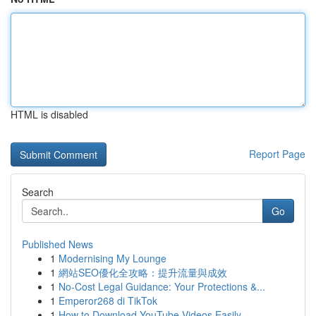
HTML is disabled
Report Page
Search
Go
Published News
1
Modernising My Lounge
1
網站SEO優化全攻略：提升流量與成效
1
No-Cost Legal Guidance: Your Protections &...
1
Emperor268 di TikTok
1
How to Download YouTube Videos Easily