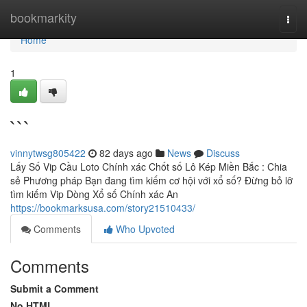
Home
bookmarkity
Togg
navi
Home
1
```
vinnytwsg805422
82 days ago
News
Discuss
Lấy Số Vip Cầu Loto Chính xác Chốt số Lô Kép Miền Bắc : Chia
sẻ Phương pháp Bạn đang tìm kiếm cơ hội với xổ số? Đừng bỏ lỡ
tìm kiếm Vip Dòng Xổ số Chính xác An
https://bookmarksusa.com/story21510433/
Comments
Who Upvoted
Comments
Submit a Comment
No HTML