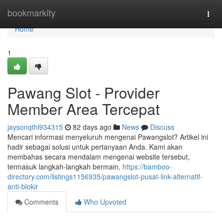
Home
bookmarkity
Togg
navi
Home
1
Pawang Slot - Provider
Member Area Tercepat
jaysonqthl934315
82 days ago
News
Discuss
Mencari informasi menyeluruh mengenai Pawangslot? Artikel ini
hadir sebagai solusi untuk pertanyaan Anda. Kami akan
membahas secara mendalam mengenai website tersebut,
termasuk langkah-langkah bermain,
https://bamboo-
directory.com/listings1156935/pawangslot-pusat-link-alternatif-
anti-blokir
Comments
Who Upvoted