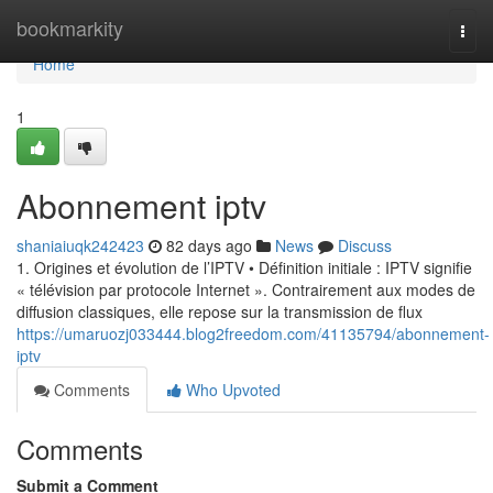
Home
bookmarkity
Togg
navi
Home
1
Abonnement iptv
shaniaiuqk242423
82 days ago
News
Discuss
1. Origines et évolution de l’IPTV • Définition initiale : IPTV signifie
« télévision par protocole Internet ». Contrairement aux modes de
diffusion classiques, elle repose sur la transmission de flux
https://umaruozj033444.blog2freedom.com/41135794/abonnement-
iptv
Comments
Who Upvoted
Comments
Submit a Comment