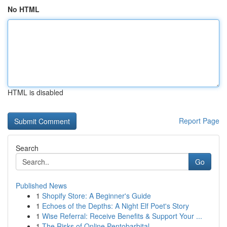
No HTML
HTML is disabled
Report Page
Search
Go
Published News
1
Shopify Store: A Beginner's Guide
1
Echoes of the Depths: A Night Elf Poet's Story
1
Wise Referral: Receive Benefits & Support Your ...
1
The Risks of Online Pentobarbital