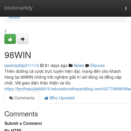
Home
bookmarkity
To
nav
Home
1
98WIN
qasimpddp211174
81 days ago
News
Discuss
Thiên đường cá cược trực tuyến hiện đại, mang đến cho khách
hàng tại 98WIN những trải nghiệm giải trí sôi động và đẳng cấp
nhất. Với giao diện thân thiện và tốc
https://berthasukj466910.educationalimpactblog.com/62779898/98w
Comments
Who Upvoted
Comments
Submit a Comment
No HTML