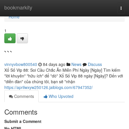
Home
bookmarkity
Togg
navi
Home
1
```
vinnyvbow800540
84 days ago
News
Discuss
Xổ Số Vip 88: Soi Cầu Chắc Ăn Miễn Phí Ngày [Ngày] Tìm kiếm
"lời khuyên" "hữu ích" để "dò" Xổ Số Vip 88 ngày [Ngày]? Đến với
"diễn đàn" của chúng tôi, bạn sẽ "nhận
https://aprilwxyw250126.jaiblogs.com/67947352/
Comments
Who Upvoted
Comments
Submit a Comment
No HTML