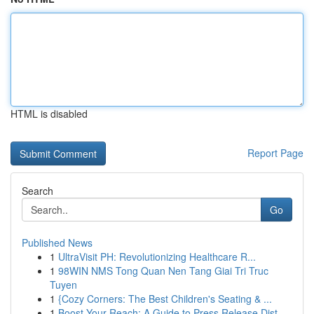
HTML is disabled
Report Page
Search
Go
Published News
1
UltraVisit PH: Revolutionizing Healthcare R...
1
98WIN NMS Tong Quan Nen Tang Giai Tri Truc
Tuyen
1
{Cozy Corners: The Best Children's Seating & ...
1
Boost Your Reach: A Guide to Press Release Dist...