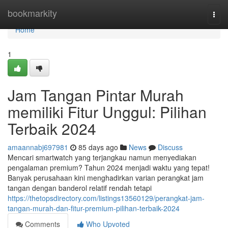
Home
bookmarkity
Togg
navi
Home
1
Jam Tangan Pintar Murah
memiliki Fitur Unggul: Pilihan
Terbaik 2024
amaannabj697981
85 days ago
News
Discuss
Mencari smartwatch yang terjangkau namun menyediakan
pengalaman premium? Tahun 2024 menjadi waktu yang tepat!
Banyak perusahaan kini menghadirkan varian perangkat jam
tangan dengan banderol relatif rendah tetapi
https://thetopsdirectory.com/listings13560129/perangkat-jam-
tangan-murah-dan-fitur-premium-pilihan-terbaik-2024
Comments
Who Upvoted