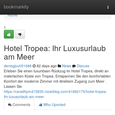
Home
bookmarkity
Togg
navi
Home
1
Hotel Tropea: Ihr Luxusurlaub
am Meer
denisgjvu051688
82 days ago
News
Discuss
Erleben Sie einen luxuriösen Rückzug im Hotel Tropea, direkt an
malerischen Küste von Tropea. Entspannen Sie den komfortablen
Komfort der moderne Zimmer mit direktem Zugang zum Meer .
Lassen Sie
https://caradhpm472830.nizarblog.com/41682175/hotel-tropea-
ihr-luxusurlaub-am-meer
Comments
Who Upvoted