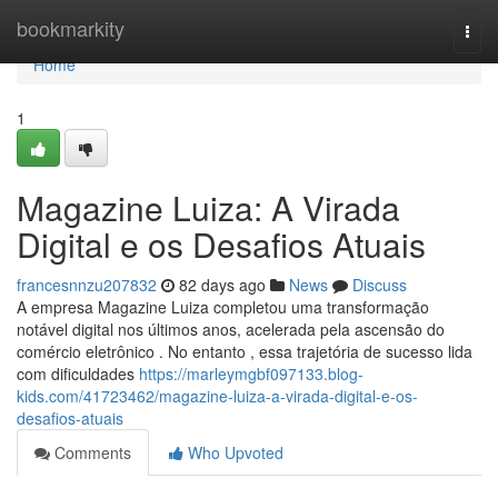
Home
bookmarkity
Togg
navi
Home
1
Magazine Luiza: A Virada
Digital e os Desafios Atuais
francesnnzu207832
82 days ago
News
Discuss
A empresa Magazine Luiza completou uma transformação
notável digital nos últimos anos, acelerada pela ascensão do
comércio eletrônico . No entanto , essa trajetória de sucesso lida
com dificuldades
https://marleymgbf097133.blog-
kids.com/41723462/magazine-luiza-a-virada-digital-e-os-
desafios-atuais
Comments
Who Upvoted