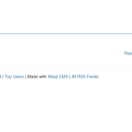
Rep
d
|
Top Users
| Made with
Kliqqi CMS
|
All RSS Feeds