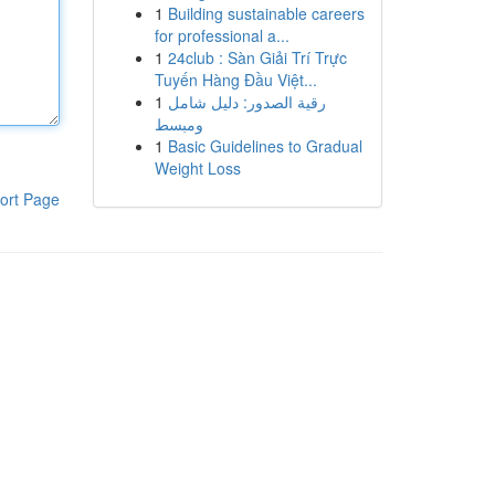
1
Building sustainable careers
for professional a...
1
24club : Sàn Giải Trí Trực
Tuyến Hàng Đầu Việt...
1
رقية الصدور: دليل شامل
ومبسط
1
Basic Guidelines to Gradual
Weight Loss
ort Page