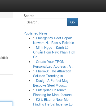
Search
Go
Published News
1
Emergency Roof Repair
Newark NJ: Fast & Reliable
1
Minh Ngọc – Đánh Lô
Chuẩn Hôm Nay: Phân Tích
Ch...
aktisk
1
Create Your TRON
Personalized Address : A ...
1
Phero-X: The Attraction
Solution Trending in ...
1
Design A Perfect Mug :
Bespoke Steel Mugs...
1
Enterprise Resource
Planning for Manufacturin...
1
K2 & Bizarro Near Me:
Finding Herbal Incense Lo...