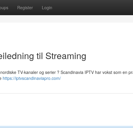
oups
Register
Login
iledning til Streaming
til nordiske TV-kanaler og serier ? Scandinavia IPTV har vokst som en pr
ne
https://iptvscandinaviapro.com/