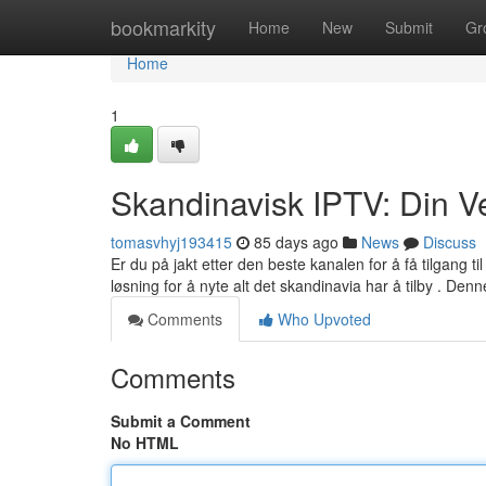
Home
bookmarkity
Home
New
Submit
Gr
Home
1
Skandinavisk IPTV: Din Ve
tomasvhyj193415
85 days ago
News
Discuss
Er du på jakt etter den beste kanalen for å få tilgang 
løsning for å nyte alt det skandinavia har å tilby . Den
Comments
Who Upvoted
Comments
Submit a Comment
No HTML