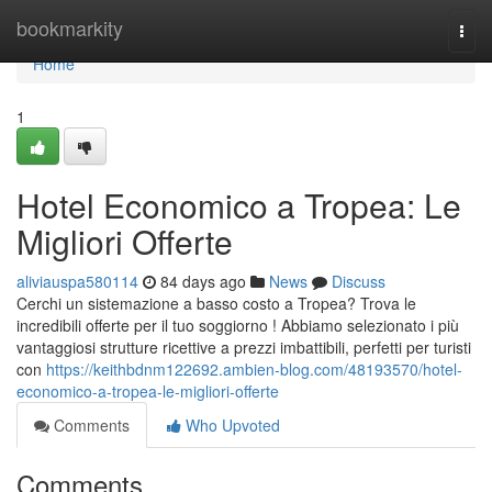
Home
bookmarkity
Togg
navi
Home
1
Hotel Economico a Tropea: Le
Migliori Offerte
aliviauspa580114
84 days ago
News
Discuss
Cerchi un sistemazione a basso costo a Tropea? Trova le
incredibili offerte per il tuo soggiorno ! Abbiamo selezionato i più
vantaggiosi strutture ricettive a prezzi imbattibili, perfetti per turisti
con
https://keithbdnm122692.ambien-blog.com/48193570/hotel-
economico-a-tropea-le-migliori-offerte
Comments
Who Upvoted
Comments