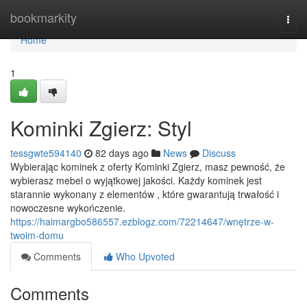
Home
bookmarkity
Togg
navi
Home
1
Kominki Zgierz: Styl
tessgwte594140
82 days ago
News
Discuss
Wybierając kominek z oferty Kominki Zgierz, masz pewność, że
wybierasz mebel o wyjątkowej jakości. Każdy kominek jest
starannie wykonany z elementów , które gwarantują trwałość i
nowoczesne wykończenie.
https://haimargbo586557.ezblogz.com/72214647/wnętrze-w-
twoim-domu
Comments
Who Upvoted
Comments