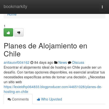
Home
bookmarkity
Togg
navi
Home
1
Planes de Alojamiento en
Chile
anitauovf004162
84 days ago
News
Discuss
Encontrar el alojamiento ideal de hosting en Chile puede ser un
desafío. Con tantas opciones disponibles, es esencial analizar tus
necesidades específicas antes de tomar una decisión. ¿Necesitas
un sitio web
https://lexieidhp064833.blogproducer.com/44651028/planes-de-
hosting-en-chile
Comments
Who Upvoted