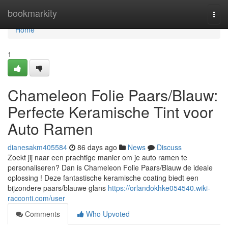
Home
bookmarkity
Togg
navi
Home
1
Chameleon Folie Paars/Blauw:
Perfecte Keramische Tint voor
Auto Ramen
dianesakm405584
86 days ago
News
Discuss
Zoekt jij naar een prachtige manier om je auto ramen te
personaliseren? Dan is Chameleon Folie Paars/Blauw de ideale
oplossing ! Deze fantastische keramische coating biedt een
bijzondere paars/blauwe glans
https://orlandokhke054540.wiki-
racconti.com/user
Comments
Who Upvoted