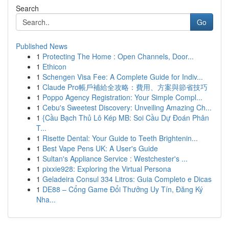
Search
Go
Published News
1
Protecting The Home : Open Channels, Door...
1
Ethicon
1
Schengen Visa Fee: A Complete Guide for Indiv...
1
Claude Pro帳戶補給全攻略：費用、方案與節省技巧
1
Poppo Agency Registration: Your Simple Compl...
1
Cebu's Sweetest Discovery: Unveiling Amazing Ch...
1
{Cầu Bạch Thủ Lô Kép MB: Soi Cầu Dự Đoán Phân
T...
1
Risette Dental: Your Guide to Teeth Brightenin...
1
Best Vape Pens UK: A User's Guide
1
Sultan's Appliance Service : Westchester's ...
1
pixxie928: Exploring the Virtual Persona
1
Geladeira Consul 334 Litros: Guia Completo e Dicas
1
DE88 – Cổng Game Đổi Thưởng Uy Tín, Đăng Ký
Nha...