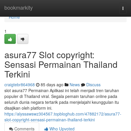
Home
bookmarkity
Togg
navi
Home
1
asura77 Slot copyright:
Sensasi Permainan Thailand
Terkini
craigtebr864968
85 days ago
News
Discuss
slot asura77 Permainan Aplikasi ini telah menjadi tren taruhan
populer di Thailand viral. Segala pemain taruhan online pada
seluruh dunia negara tertarik pada menjelajahi keunggulan itu
disajikan oleh platform ini.
https://alyssawswz304567.topbloghub.com/47882172/asura77-
slot-copyright-sensasi-permainan-thailand-terkini
Comments
Who Upvoted