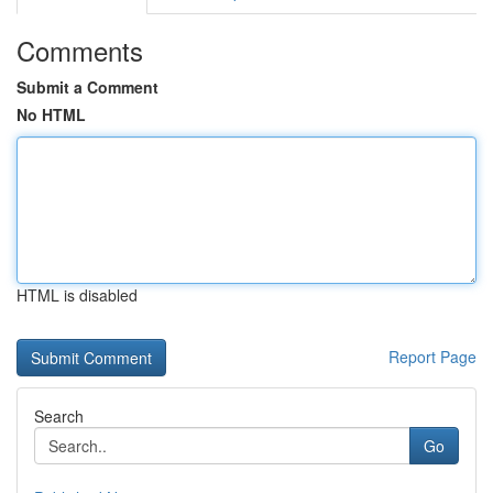
Comments
Submit a Comment
No HTML
HTML is disabled
Report Page
Search
Go