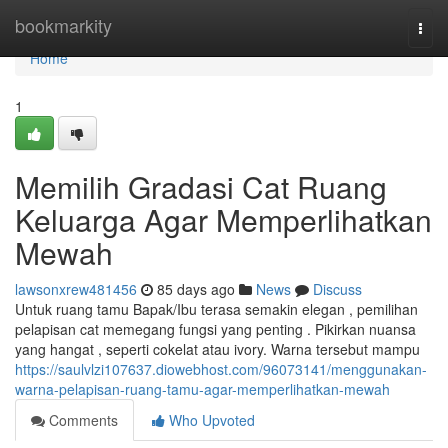
Home
bookmarkity
Togg
navi
Home
1
Memilih Gradasi Cat Ruang
Keluarga Agar Memperlihatkan
Mewah
lawsonxrew481456
85 days ago
News
Discuss
Untuk ruang tamu Bapak/Ibu terasa semakin elegan , pemilihan
pelapisan cat memegang fungsi yang penting . Pikirkan nuansa
yang hangat , seperti cokelat atau ivory. Warna tersebut mampu
https://saulvlzi107637.diowebhost.com/96073141/menggunakan-
warna-pelapisan-ruang-tamu-agar-memperlihatkan-mewah
Comments
Who Upvoted