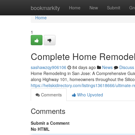
Home
bookmarkity
Home
New
Submit
Gr
Home
1
Complete Home Remodeli
sashawzqy906106
84 days ago
News
Discuss
Home Remodeling in San Jose: A Comprehensive Guide 
along Highway 101, homeowners throughout the Silico
https://heliskidirectory.com/listings13618666/ultimate-
Comments
Who Upvoted
Comments
Submit a Comment
No HTML