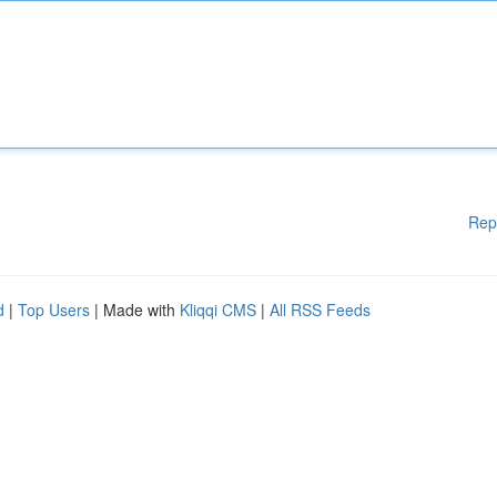
Rep
d
|
Top Users
| Made with
Kliqqi CMS
|
All RSS Feeds