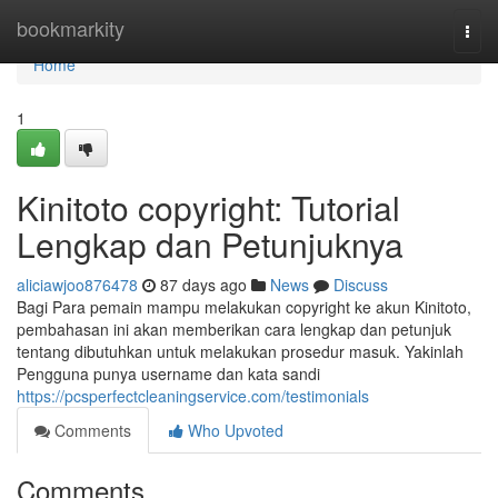
Home
bookmarkity
Togg
navi
Home
1
Kinitoto copyright: Tutorial
Lengkap dan Petunjuknya
aliciawjoo876478
87 days ago
News
Discuss
Bagi Para pemain mampu melakukan copyright ke akun Kinitoto,
pembahasan ini akan memberikan cara lengkap dan petunjuk
tentang dibutuhkan untuk melakukan prosedur masuk. Yakinlah
Pengguna punya username dan kata sandi
https://pcsperfectcleaningservice.com/testimonials
Comments
Who Upvoted
Comments