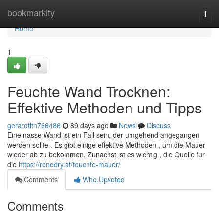
Home
bookmarkity
Togg
navi
Home
1
Feuchte Wand Trocknen:
Effektive Methoden und Tipps
gerardtltn766486
89 days ago
News
Discuss
Eine nasse Wand ist ein Fall sein, der umgehend angegangen
werden sollte . Es gibt einige effektive Methoden , um die Mauer
wieder ab zu bekommen. Zunächst ist es wichtig , die Quelle für
die
https://renodry.at/feuchte-mauer/
Comments
Who Upvoted
Comments