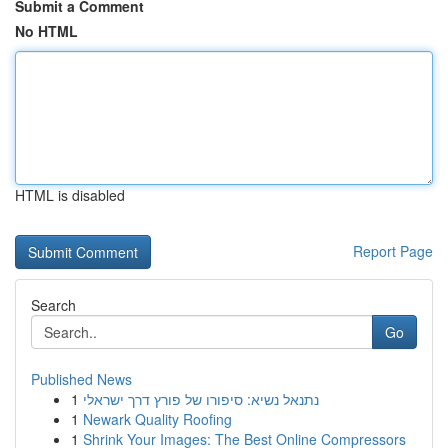
Submit a Comment
No HTML
HTML is disabled
Report Page
Search
Go
Published News
1
נתנאל נשיא: סיפורו של פורץ דרך ישראלי
1
Newark Quality Roofing
1
Shrink Your Images: The Best Online Compressors