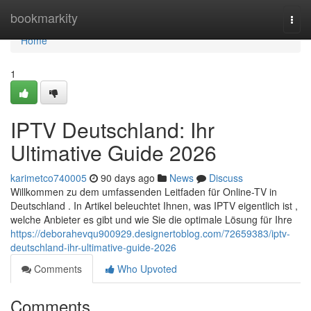
Home
bookmarkity
Togg
navi
Home
1
IPTV Deutschland: Ihr
Ultimative Guide 2026
karimetco740005
90 days ago
News
Discuss
Willkommen zu dem umfassenden Leitfaden für Online-TV in
Deutschland . In Artikel beleuchtet Ihnen, was IPTV eigentlich ist ,
welche Anbieter es gibt und wie Sie die optimale Lösung für Ihre
https://deborahevqu900929.designertoblog.com/72659383/iptv-
deutschland-ihr-ultimative-guide-2026
Comments
Who Upvoted
Comments