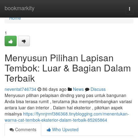
Home
bookmarkity
Togg
navi
Home
1
Menyusun Pilihan Lapisan
Tembok: Luar & Bagian Dalam
Terbaik
neventat746734
86 days ago
News
Discuss
Menyusun pilihan pelapisan dinding yang pas untuk bangunan
Anda bisa terasa rumit , terutama jika mempertimbangkan variasi
antara luar dan interior . Dalam hal eksterior , pikirkan aspek
misalnya
https://flynnjrmf386368.tinyblogging.com/menentukan-
warna-cat-tembok-eksterior-dalam-terbaik-85265864
Comments
Who Upvoted