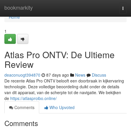
Home
bookmarkity
Togg
navi
Home
1
Atlas Pro ONTV: De Ultieme
Review
deaconuogt394870
87 days ago
News
Discuss
De recente Atlas Pro ONTV belooft een doorbraak in kijkervaring
technologie. Deze volledige beoordeling duikt onder de details
van dit apparaat, van de scherpte tot de navigatie. We bekijken
de
https://atlasproibo.online/
Comments
Who Upvoted
Comments