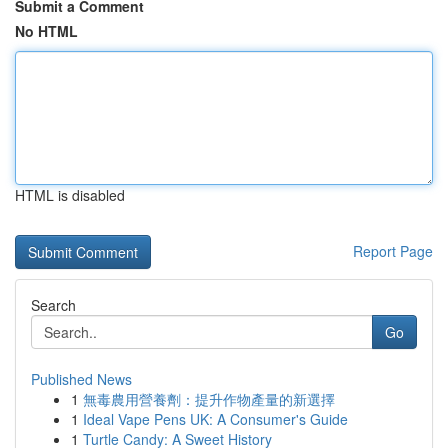
Submit a Comment
No HTML
HTML is disabled
Report Page
Search
Go
Published News
1
無毒農用營養劑：提升作物產量的新選擇
1
Ideal Vape Pens UK: A Consumer's Guide
1
Turtle Candy: A Sweet History