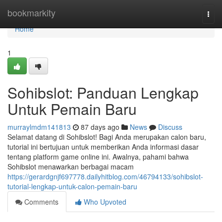
Home
bookmarkity
Togg
navi
Home
1
Sohibslot: Panduan Lengkap
Untuk Pemain Baru
murraylmdm141813
87 days ago
News
Discuss
Selamat datang di Sohibslot! Bagi Anda merupakan calon baru,
tutorial ini bertujuan untuk memberikan Anda informasi dasar
tentang platform game online ini. Awalnya, pahami bahwa
Sohibslot menawarkan berbagai macam
https://gerardgnjf697778.dailyhitblog.com/46794133/sohibslot-
tutorial-lengkap-untuk-calon-pemain-baru
Comments
Who Upvoted