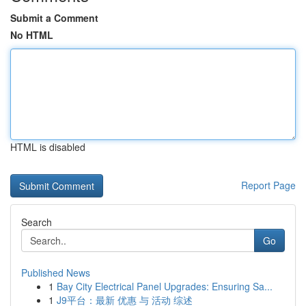
Submit a Comment
No HTML
HTML is disabled
Report Page
Search
Go
Published News
1
Bay City Electrical Panel Upgrades: Ensuring Sa...
1
J9平台：最新 优惠 与 活动 综述