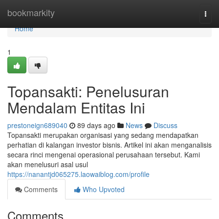
Home
bookmarkity
Togg
navi
Home
1
Topansakti: Penelusuran
Mendalam Entitas Ini
prestoneign689040
89 days ago
News
Discuss
Topansakti merupakan organisasi yang sedang mendapatkan
perhatian di kalangan investor bisnis. Artikel ini akan menganalisis
secara rinci mengenai operasional perusahaan tersebut. Kami
akan menelusuri asal usul
https://nanantjd065275.laowaiblog.com/profile
Comments
Who Upvoted
Comments