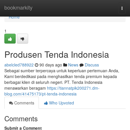
Home
bookmarkity
Togg
navi
Home
1
Produsen Tenda Indonesia
abelcled788922
90 days ago
News
Discuss
Sebagai sumber terpercaya untuk keperluan pertemuan Anda,
Kami berdedikasi pada menghasilkan tenda premium kepada
berbagai klien di seluruh negeri. PT. Tenda Indonesia
menawarkan beragam
https://tiannatpik200271.dm-
blog.com/41475173/pt-tenda-indonesia
Comments
Who Upvoted
Comments
Submit a Comment